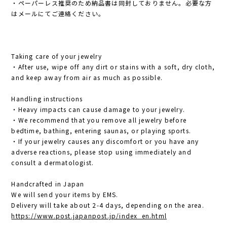
・ペーパーレス推奨のため納品書は同封しておりません。必要な方
はメールにてご連絡ください。
Taking care of your jewelry
・After use, wipe off any dirt or stains with a soft, dry cloth,
and keep away from air as much as possible.
Handling instructions
・Heavy impacts can cause damage to your jewelry.
・We recommend that you remove all jewelry before
bedtime, bathing, entering saunas, or playing sports.
・If your jewelry causes any discomfort or you have any
adverse reactions, please stop using immediately and
consult a dermatologist.
Handcrafted in Japan
We will send your items by EMS.
Delivery will take about 2-4 days, depending on the area.
https://www.post.japanpost.jp/index_en.html