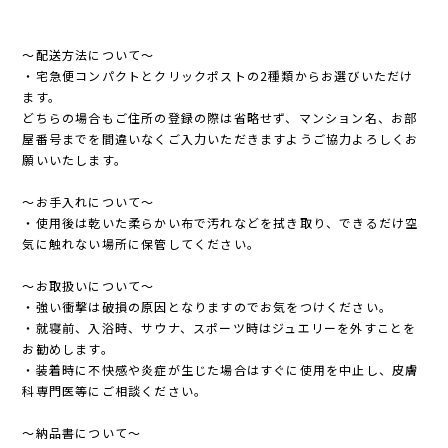
〜配送方法について〜
・宅急便コンパクトとクリックポストの2種類からお選びいただけ
ます。
どちらの場合もご住所の登録の際は省略せず、マンション名、お部
屋番号までを間違いなくご入力いただきますようご協力よろしくお
願いいたします。
〜お手入れについて〜
・使用後は乾いた柔らかい布で汚れなどを拭き取り、できるだけ空
気に触れない場所に保管してください。
〜お取扱いについて〜
・強い衝撃は破損の原因となりますのでお気をつけください。
・就寝前、入浴時、サウナ、スポーツ時はジュエリーを外すことを
お勧めします。
・装着時に不快感や炎症が生じた場合はすぐに使用を中止し、皮膚
科専門医等にご相談ください。
〜納品書について〜