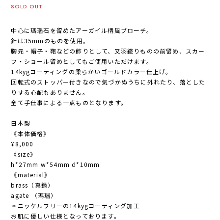
SOLD OUT
中心に瑪瑙石を留めたアーガイル柄風ブローチ。
針は35mmのものを使用。
胸元・帽子・鞄などの飾りとして、又羽織りものの前留め、スカー
フ・ショール留めとしてもご使用いただけます。
14kygコーティングの柔らかいゴールドカラー仕上げ。
回転式のストッパー付きなので気づかぬうちに外れたり、落とした
りする心配もありません。
全て手仕事による一点ものとなります。
日本製
《本体価格》
¥8,000
《size》
h*27mm w*54mm d*10mm
《material》
brass（真鍮）
agate （瑪瑙）
＊ニッケルフリーの14kygコーティング加工
お肌に優しい仕様となっております。