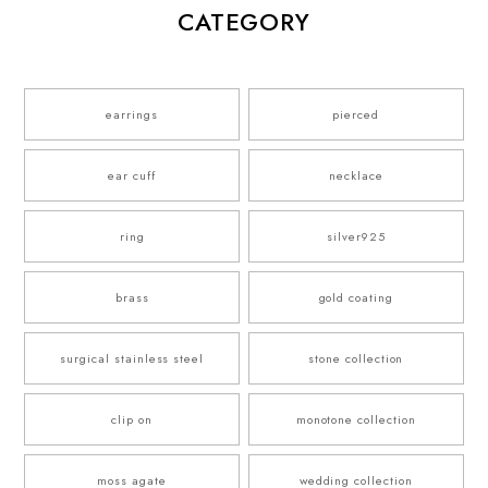
CATEGORY
earrings
pierced
ear cuff
necklace
ring
silver925
brass
gold coating
surgical stainless steel
stone collection
clip on
monotone collection
moss agate
wedding collection